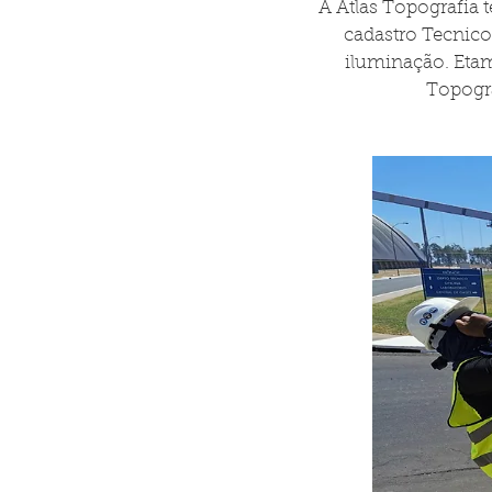
A Atlas Topografia 
cadastro Tecnico
iluminação. Etam
Topogra