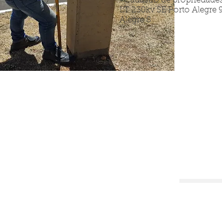
-Cadastro de propriedades
LT 230kv SE Porto Alegre 9
Alegre 8