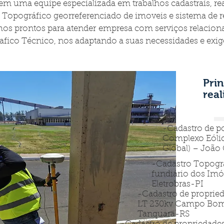
tem uma equipe especializada em trabalhos cadastrais, re
 Topográfico georreferenciado de imoveis e sistema de r
os prontos para atender empresa com serviços relacion
fico Técnico, nos adaptando a suas necessidades e exig
Prin
real
-Cadastro de po
Complexo Eóli
Global) – Joã
-Cadastro Topográ
fundiário dos Imó
Eletrobras-PI
-Cadastro de propried
LT 230kv Campo Bom
Tanquara-RS