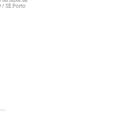
 da faixa da
 / SE Porto