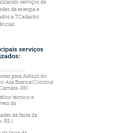
alizando serviços de
edes de energia e
ados a TCadastro
ências.
cipais serviços
izados:
stes para Asbiult do
co Asa Branca(Contour
o Camâra-RN.
fico técnico e
veis da
ades da faixa da
-RS /